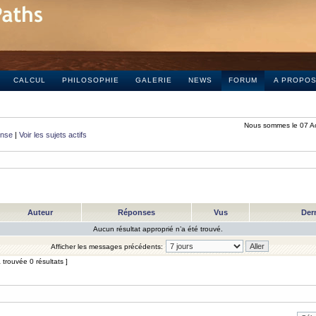
CALCUL
PHILOSOPHIE
GALERIE
NEWS
FORUM
A PROPO
Nous sommes le 07 A
onse
|
Voir les sujets actifs
Auteur
Réponses
Vus
Der
Aucun résultat approprié n’a été trouvé.
Afficher les messages précédents:
trouvée 0 résultats ]