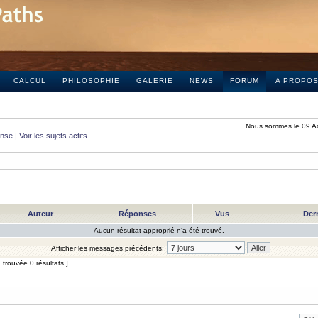
CALCUL
PHILOSOPHIE
GALERIE
NEWS
FORUM
A PROPO
Nous sommes le 09 A
onse
|
Voir les sujets actifs
Auteur
Réponses
Vus
Der
Aucun résultat approprié n’a été trouvé.
Afficher les messages précédents:
trouvée 0 résultats ]