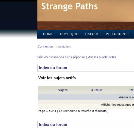
HOME
PHYSIQUE
CALCUL
PHILOSOPHIE
Connexion
Inscription
Voir les messages sans réponse
|
Voir les sujets actifs
Index du forum
Voir les sujets actifs
Sujets
Auteur
Ré
Aucun résu
Afficher les messages 
Page
1
sur
1
[ La recherche a trouvée 0 résultats ]
Index du forum