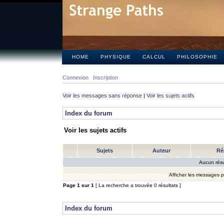
HOME
PHYSIQUE
CALCUL
PHILOSOPHIE
Connexion
Inscription
Voir les messages sans réponse
|
Voir les sujets actifs
Index du forum
Voir les sujets actifs
Sujets
Auteur
Ré
Aucun résu
Afficher les messages 
Page
1
sur
1
[ La recherche a trouvée 0 résultats ]
Index du forum