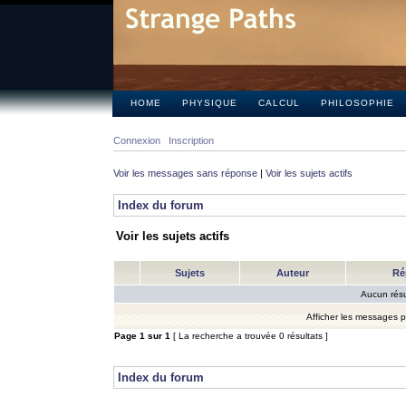
HOME
PHYSIQUE
CALCUL
PHILOSOPHIE
Connexion
Inscription
Voir les messages sans réponse
|
Voir les sujets actifs
Index du forum
Voir les sujets actifs
Sujets
Auteur
Ré
Aucun résu
Afficher les messages 
Page
1
sur
1
[ La recherche a trouvée 0 résultats ]
Index du forum