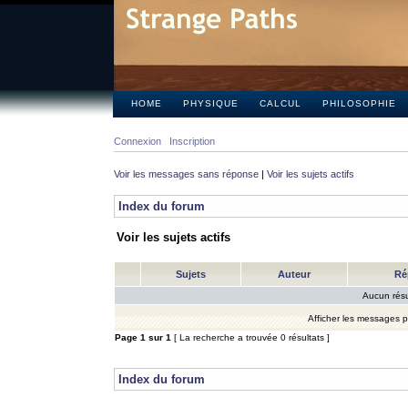
HOME
PHYSIQUE
CALCUL
PHILOSOPHIE
Connexion
Inscription
Voir les messages sans réponse
|
Voir les sujets actifs
Index du forum
Voir les sujets actifs
Sujets
Auteur
Ré
Aucun résu
Afficher les messages 
Page
1
sur
1
[ La recherche a trouvée 0 résultats ]
Index du forum