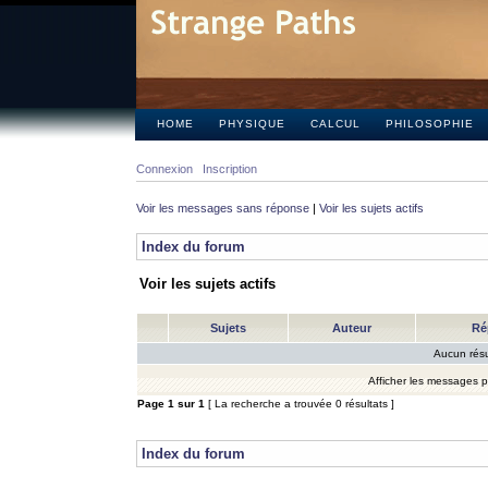
HOME
PHYSIQUE
CALCUL
PHILOSOPHIE
Connexion
Inscription
Voir les messages sans réponse
|
Voir les sujets actifs
Index du forum
Voir les sujets actifs
Sujets
Auteur
Ré
Aucun résu
Afficher les messages 
Page
1
sur
1
[ La recherche a trouvée 0 résultats ]
Index du forum