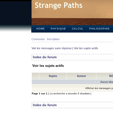
HOME
PHYSIQUE
CALCUL
PHILOSOPHIE
Connexion
Inscription
Voir les messages sans réponse
|
Voir les sujets actifs
Index du forum
Voir les sujets actifs
Sujets
Auteur
Ré
Aucun résu
Afficher les messages 
Page
1
sur
1
[ La recherche a trouvée 0 résultats ]
Index du forum