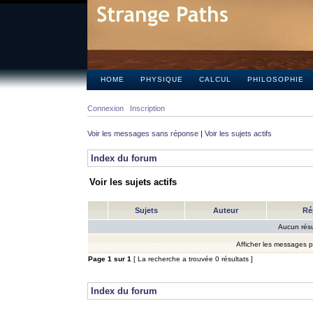
HOME
PHYSIQUE
CALCUL
PHILOSOPHIE
Connexion
Inscription
Voir les messages sans réponse
|
Voir les sujets actifs
Index du forum
Voir les sujets actifs
Sujets
Auteur
Ré
Aucun résu
Afficher les messages 
Page
1
sur
1
[ La recherche a trouvée 0 résultats ]
Index du forum