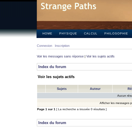
HOME
PHYSIQUE
CALCUL
PHILOSOPHIE
Connexion
Inscription
Voir les messages sans réponse
|
Voir les sujets actifs
Index du forum
Voir les sujets actifs
Sujets
Auteur
Ré
Aucun résu
Afficher les messages 
Page
1
sur
1
[ La recherche a trouvée 0 résultats ]
Index du forum