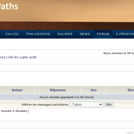
CALCUL
PHILOSOPHIE
GALERIE
NEWS
FORUM
A PROPO
Nous sommes le 08 A
onse
|
Voir les sujets actifs
Auteur
Réponses
Vus
Der
Aucun résultat approprié n’a été trouvé.
Afficher les messages précédents:
trouvée 0 résultats ]