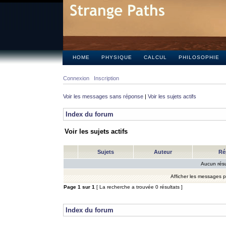
HOME
PHYSIQUE
CALCUL
PHILOSOPHIE
Connexion
Inscription
Voir les messages sans réponse
|
Voir les sujets actifs
Index du forum
Voir les sujets actifs
Sujets
Auteur
Ré
Aucun résu
Afficher les messages 
Page
1
sur
1
[ La recherche a trouvée 0 résultats ]
Index du forum