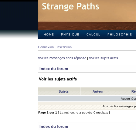
HOME
PHYSIQUE
CALCUL
PHILOSOPHIE
Connexion
Inscription
Voir les messages sans réponse
|
Voir les sujets actifs
Index du forum
Voir les sujets actifs
Sujets
Auteur
Ré
Aucun résu
Afficher les messages 
Page
1
sur
1
[ La recherche a trouvée 0 résultats ]
Index du forum