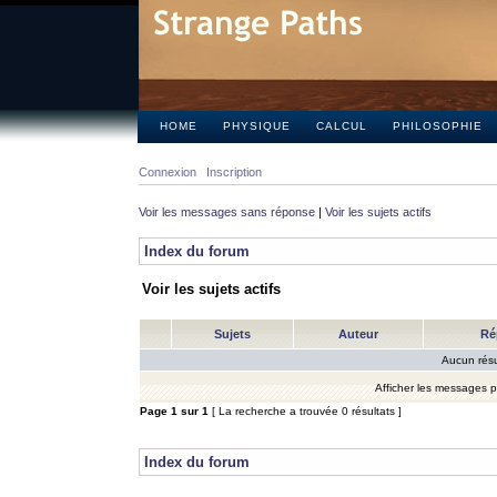
HOME
PHYSIQUE
CALCUL
PHILOSOPHIE
Connexion
Inscription
Voir les messages sans réponse
|
Voir les sujets actifs
Index du forum
Voir les sujets actifs
Sujets
Auteur
Ré
Aucun résu
Afficher les messages 
Page
1
sur
1
[ La recherche a trouvée 0 résultats ]
Index du forum