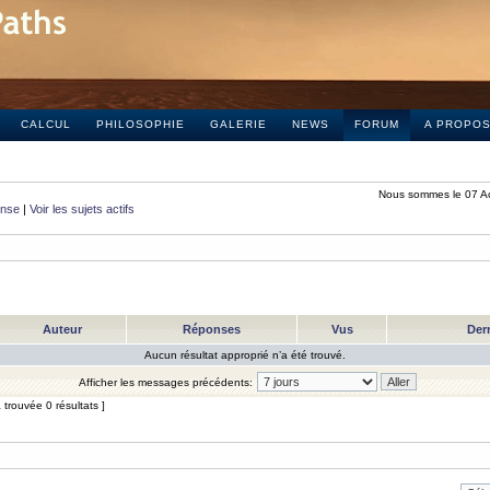
CALCUL
PHILOSOPHIE
GALERIE
NEWS
FORUM
A PROPO
Nous sommes le 07 A
onse
|
Voir les sujets actifs
Auteur
Réponses
Vus
Der
Aucun résultat approprié n’a été trouvé.
Afficher les messages précédents:
trouvée 0 résultats ]