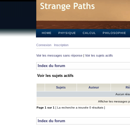
HOME
PHYSIQUE
CALCUL
PHILOSOPHIE
Connexion
Inscription
Voir les messages sans réponse
|
Voir les sujets actifs
Index du forum
Voir les sujets actifs
Sujets
Auteur
Ré
Aucun résu
Afficher les messages 
Page
1
sur
1
[ La recherche a trouvée 0 résultats ]
Index du forum