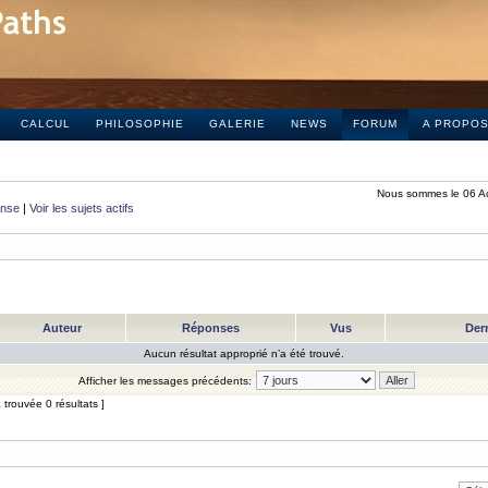
CALCUL
PHILOSOPHIE
GALERIE
NEWS
FORUM
A PROPO
Nous sommes le 06 A
onse
|
Voir les sujets actifs
Auteur
Réponses
Vus
Der
Aucun résultat approprié n’a été trouvé.
Afficher les messages précédents:
trouvée 0 résultats ]