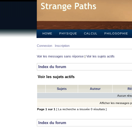
HOME
PHYSIQUE
CALCUL
PHILOSOPHIE
Connexion
Inscription
Voir les messages sans réponse
|
Voir les sujets actifs
Index du forum
Voir les sujets actifs
Sujets
Auteur
Ré
Aucun résu
Afficher les messages 
Page
1
sur
1
[ La recherche a trouvée 0 résultats ]
Index du forum