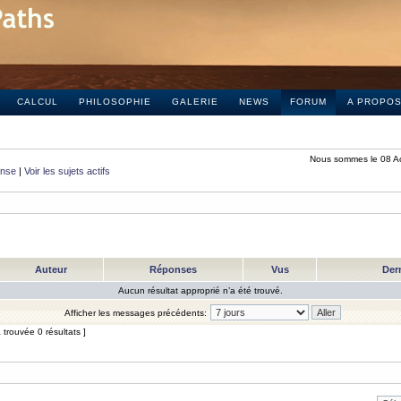
CALCUL
PHILOSOPHIE
GALERIE
NEWS
FORUM
A PROPO
Nous sommes le 08 A
onse
|
Voir les sujets actifs
Auteur
Réponses
Vus
Der
Aucun résultat approprié n’a été trouvé.
Afficher les messages précédents:
trouvée 0 résultats ]