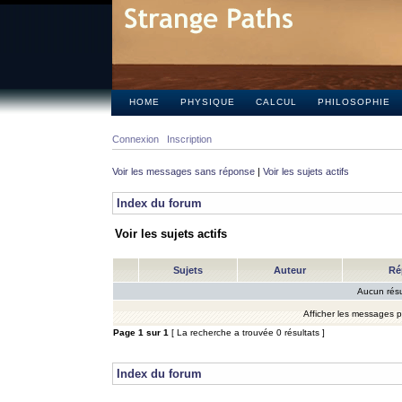
HOME
PHYSIQUE
CALCUL
PHILOSOPHIE
Connexion
Inscription
Voir les messages sans réponse
|
Voir les sujets actifs
Index du forum
Voir les sujets actifs
Sujets
Auteur
Ré
Aucun résu
Afficher les messages 
Page
1
sur
1
[ La recherche a trouvée 0 résultats ]
Index du forum