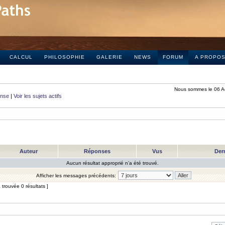
CALCUL
PHILOSOPHIE
GALERIE
NEWS
FORUM
A PROPO
Nous sommes le 06 A
onse
|
Voir les sujets actifs
Auteur
Réponses
Vus
Der
Aucun résultat approprié n’a été trouvé.
Afficher les messages précédents:
trouvée 0 résultats ]