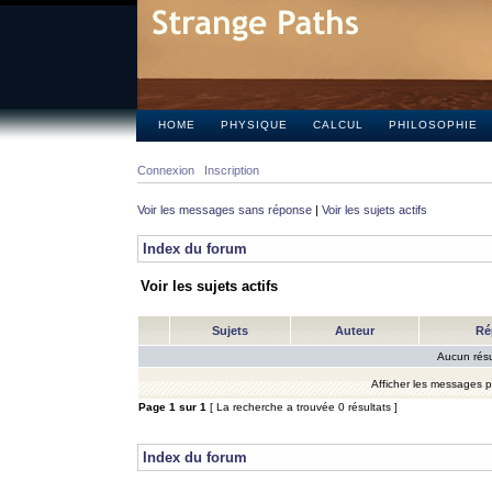
HOME
PHYSIQUE
CALCUL
PHILOSOPHIE
Connexion
Inscription
Voir les messages sans réponse
|
Voir les sujets actifs
Index du forum
Voir les sujets actifs
Sujets
Auteur
Ré
Aucun résu
Afficher les messages 
Page
1
sur
1
[ La recherche a trouvée 0 résultats ]
Index du forum