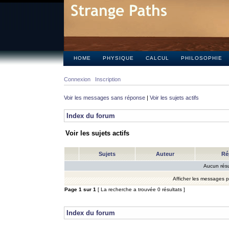
HOME
PHYSIQUE
CALCUL
PHILOSOPHIE
Connexion
Inscription
Voir les messages sans réponse
|
Voir les sujets actifs
Index du forum
Voir les sujets actifs
Sujets
Auteur
Ré
Aucun résu
Afficher les messages 
Page
1
sur
1
[ La recherche a trouvée 0 résultats ]
Index du forum