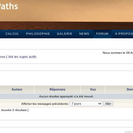
CALCUL
PHILOSOPHIE
GALERIE
NEWS
FORUM
A PROPO
Nous sommes le 08 A
onse
|
Voir les sujets actifs
Auteur
Réponses
Vus
Der
Aucun résultat approprié n’a été trouvé.
Afficher les messages précédents:
trouvée 0 résultats ]