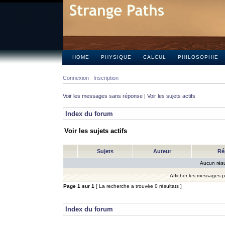
HOME
PHYSIQUE
CALCUL
PHILOSOPHIE
Connexion
Inscription
Voir les messages sans réponse
|
Voir les sujets actifs
Index du forum
Voir les sujets actifs
Sujets
Auteur
Ré
Aucun résu
Afficher les messages 
Page
1
sur
1
[ La recherche a trouvée 0 résultats ]
Index du forum