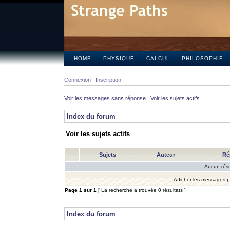
HOME
PHYSIQUE
CALCUL
PHILOSOPHIE
Connexion
Inscription
Voir les messages sans réponse
|
Voir les sujets actifs
Index du forum
Voir les sujets actifs
Sujets
Auteur
Ré
Aucun résu
Afficher les messages 
Page
1
sur
1
[ La recherche a trouvée 0 résultats ]
Index du forum