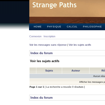
HOME
PHYSIQUE
CALCUL
PHILOSOPHIE
Connexion
Inscription
Voir les messages sans réponse
|
Voir les sujets actifs
Index du forum
Voir les sujets actifs
Sujets
Auteur
Ré
Aucun résu
Afficher les messages 
Page
1
sur
1
[ La recherche a trouvée 0 résultats ]
Index du forum