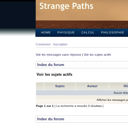
HOME
PHYSIQUE
CALCUL
PHILOSOPHIE
Connexion
Inscription
Voir les messages sans réponse
|
Voir les sujets actifs
Index du forum
Voir les sujets actifs
Sujets
Auteur
Ré
Aucun résu
Afficher les messages 
Page
1
sur
1
[ La recherche a trouvée 0 résultats ]
Index du forum