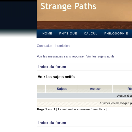
HOME
PHYSIQUE
CALCUL
PHILOSOPHIE
Connexion
Inscription
Voir les messages sans réponse
|
Voir les sujets actifs
Index du forum
Voir les sujets actifs
Sujets
Auteur
Ré
Aucun résu
Afficher les messages 
Page
1
sur
1
[ La recherche a trouvée 0 résultats ]
Index du forum