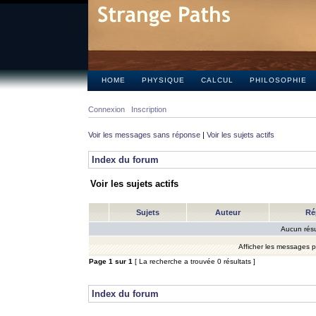
HOME
PHYSIQUE
CALCUL
PHILOSOPHIE
Connexion
Inscription
Voir les messages sans réponse
|
Voir les sujets actifs
Index du forum
Voir les sujets actifs
Sujets
Auteur
Ré
Aucun résu
Afficher les messages 
Page
1
sur
1
[ La recherche a trouvée 0 résultats ]
Index du forum