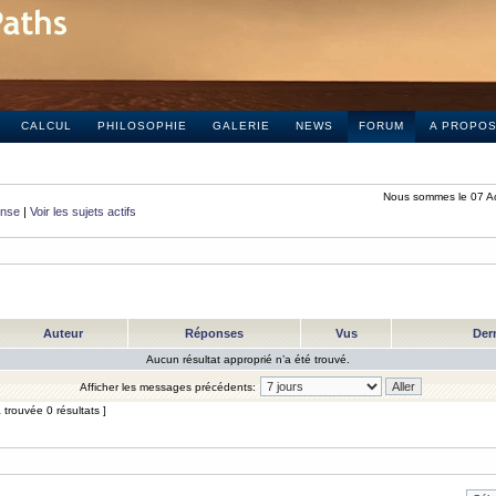
CALCUL
PHILOSOPHIE
GALERIE
NEWS
FORUM
A PROPO
Nous sommes le 07 A
onse
|
Voir les sujets actifs
Auteur
Réponses
Vus
Der
Aucun résultat approprié n’a été trouvé.
Afficher les messages précédents:
trouvée 0 résultats ]