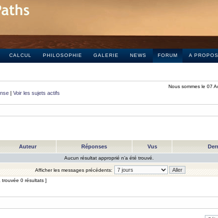
CALCUL
PHILOSOPHIE
GALERIE
NEWS
FORUM
A PROPO
Nous sommes le 07 A
onse
|
Voir les sujets actifs
Auteur
Réponses
Vus
Der
Aucun résultat approprié n’a été trouvé.
Afficher les messages précédents:
trouvée 0 résultats ]