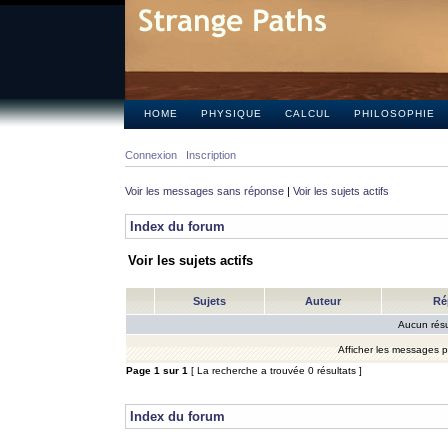
HOME
PHYSIQUE
CALCUL
PHILOSOPHIE
Connexion
Inscription
Voir les messages sans réponse
|
Voir les sujets actifs
Index du forum
Voir les sujets actifs
Sujets
Auteur
Ré
Aucun résu
Afficher les messages 
Page
1
sur
1
[ La recherche a trouvée 0 résultats ]
Index du forum