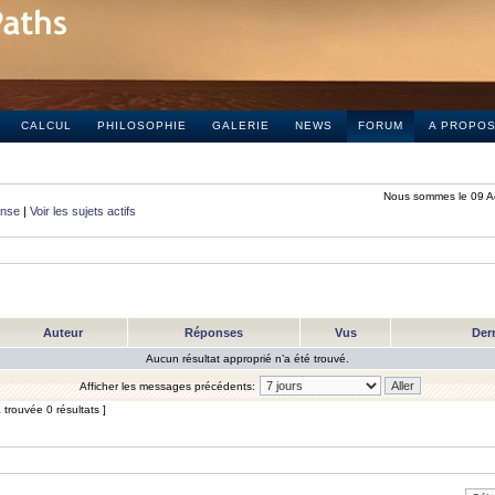
CALCUL
PHILOSOPHIE
GALERIE
NEWS
FORUM
A PROPO
Nous sommes le 09 A
onse
|
Voir les sujets actifs
Auteur
Réponses
Vus
Der
Aucun résultat approprié n’a été trouvé.
Afficher les messages précédents:
trouvée 0 résultats ]