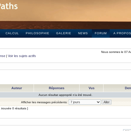
CALCUL
PHILOSOPHIE
GALERIE
NEWS
FORUM
A PROPO
Nous sommes le 07 A
onse
|
Voir les sujets actifs
Auteur
Réponses
Vus
Der
Aucun résultat approprié n’a été trouvé.
Afficher les messages précédents:
trouvée 0 résultats ]