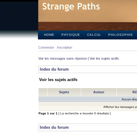
HOME
PHYSIQUE
CALCUL
PHILOSOPHIE
Connexion
Inscription
Voir les messages sans réponse
|
Voir les sujets actifs
Index du forum
Voir les sujets actifs
Sujets
Auteur
Ré
Aucun résu
Afficher les messages 
Page
1
sur
1
[ La recherche a trouvée 0 résultats ]
Index du forum