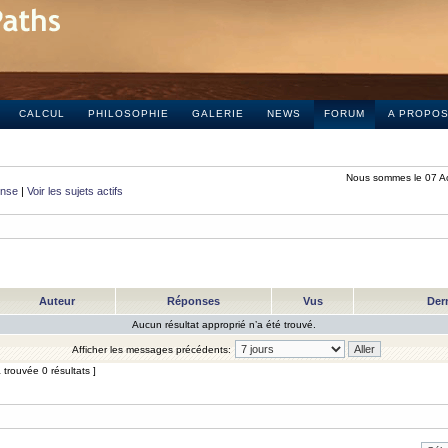
CALCUL
PHILOSOPHIE
GALERIE
NEWS
FORUM
A PROPO
Nous sommes le 07 A
onse
|
Voir les sujets actifs
Auteur
Réponses
Vus
Der
Aucun résultat approprié n’a été trouvé.
Afficher les messages précédents:
trouvée 0 résultats ]