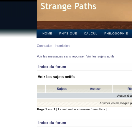
HOME
PHYSIQUE
CALCUL
PHILOSOPHIE
Connexion
Inscription
Voir les messages sans réponse
|
Voir les sujets actifs
Index du forum
Voir les sujets actifs
Sujets
Auteur
Ré
Aucun résu
Afficher les messages 
Page
1
sur
1
[ La recherche a trouvée 0 résultats ]
Index du forum