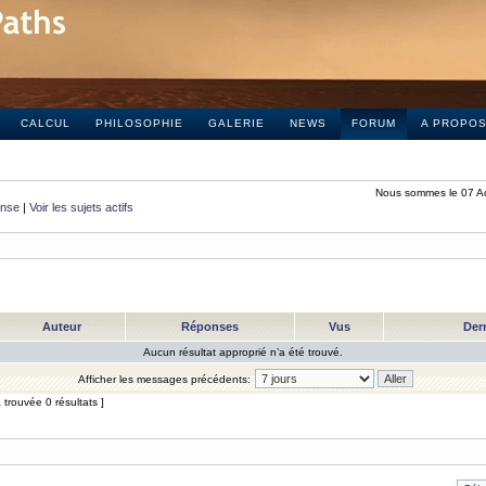
CALCUL
PHILOSOPHIE
GALERIE
NEWS
FORUM
A PROPO
Nous sommes le 07 A
onse
|
Voir les sujets actifs
Auteur
Réponses
Vus
Der
Aucun résultat approprié n’a été trouvé.
Afficher les messages précédents:
trouvée 0 résultats ]