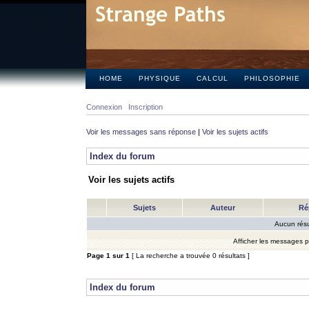
HOME
PHYSIQUE
CALCUL
PHILOSOPHIE
Connexion
Inscription
Voir les messages sans réponse
|
Voir les sujets actifs
Index du forum
Voir les sujets actifs
Sujets
Auteur
Ré
Aucun résu
Afficher les messages 
Page
1
sur
1
[ La recherche a trouvée 0 résultats ]
Index du forum