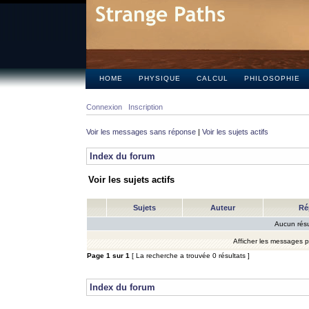
HOME
PHYSIQUE
CALCUL
PHILOSOPHIE
Connexion
Inscription
Voir les messages sans réponse
|
Voir les sujets actifs
Index du forum
Voir les sujets actifs
Sujets
Auteur
Ré
Aucun résu
Afficher les messages 
Page
1
sur
1
[ La recherche a trouvée 0 résultats ]
Index du forum