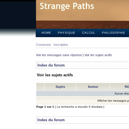
HOME
PHYSIQUE
CALCUL
PHILOSOPHIE
Connexion
Inscription
Voir les messages sans réponse
|
Voir les sujets actifs
Index du forum
Voir les sujets actifs
Sujets
Auteur
Ré
Aucun résu
Afficher les messages 
Page
1
sur
1
[ La recherche a trouvée 0 résultats ]
Index du forum