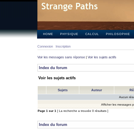
HOME
PHYSIQUE
CALCUL
PHILOSOPHIE
Connexion
Inscription
Voir les messages sans réponse
|
Voir les sujets actifs
Index du forum
Voir les sujets actifs
Sujets
Auteur
Ré
Aucun résu
Afficher les messages 
Page
1
sur
1
[ La recherche a trouvée 0 résultats ]
Index du forum