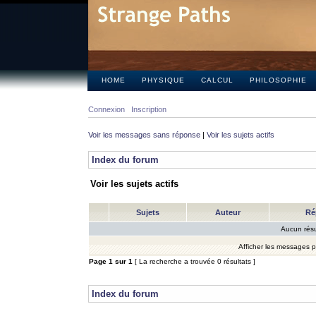
HOME
PHYSIQUE
CALCUL
PHILOSOPHIE
Connexion
Inscription
Voir les messages sans réponse
|
Voir les sujets actifs
Index du forum
Voir les sujets actifs
Sujets
Auteur
Ré
Aucun résu
Afficher les messages 
Page
1
sur
1
[ La recherche a trouvée 0 résultats ]
Index du forum