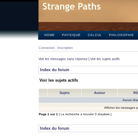
HOME
PHYSIQUE
CALCUL
PHILOSOPHIE
Connexion
Inscription
Voir les messages sans réponse
|
Voir les sujets actifs
Index du forum
Voir les sujets actifs
Sujets
Auteur
Ré
Aucun résu
Afficher les messages 
Page
1
sur
1
[ La recherche a trouvée 0 résultats ]
Index du forum