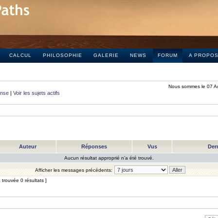
CALCUL
PHILOSOPHIE
GALERIE
NEWS
FORUM
A PROPO
Nous sommes le 07 A
onse
|
Voir les sujets actifs
Auteur
Réponses
Vus
Der
Aucun résultat approprié n’a été trouvé.
Afficher les messages précédents:
trouvée 0 résultats ]