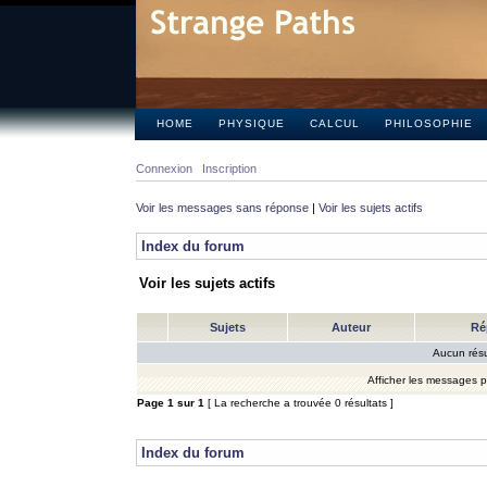
HOME
PHYSIQUE
CALCUL
PHILOSOPHIE
Connexion
Inscription
Voir les messages sans réponse
|
Voir les sujets actifs
Index du forum
Voir les sujets actifs
Sujets
Auteur
Ré
Aucun résu
Afficher les messages 
Page
1
sur
1
[ La recherche a trouvée 0 résultats ]
Index du forum