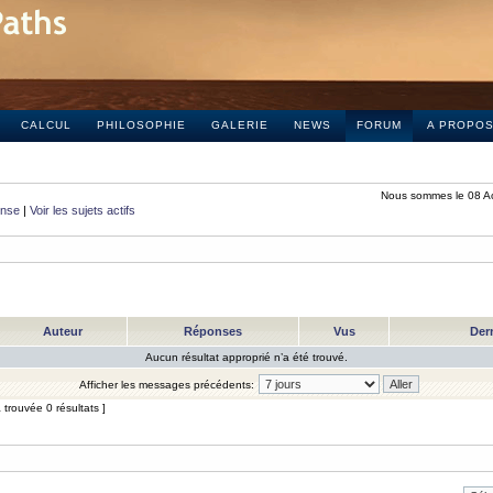
CALCUL
PHILOSOPHIE
GALERIE
NEWS
FORUM
A PROPO
Nous sommes le 08 A
onse
|
Voir les sujets actifs
Auteur
Réponses
Vus
Der
Aucun résultat approprié n’a été trouvé.
Afficher les messages précédents:
trouvée 0 résultats ]