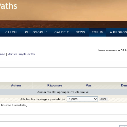
CALCUL
PHILOSOPHIE
GALERIE
NEWS
FORUM
A PROPO
Nous sommes le 09 A
onse
|
Voir les sujets actifs
Auteur
Réponses
Vus
Der
Aucun résultat approprié n’a été trouvé.
Afficher les messages précédents:
trouvée 0 résultats ]