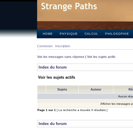
HOME
PHYSIQUE
CALCUL
PHILOSOPHIE
Connexion
Inscription
Voir les messages sans réponse
|
Voir les sujets actifs
Index du forum
Voir les sujets actifs
Sujets
Auteur
Ré
Aucun résu
Afficher les messages 
Page
1
sur
1
[ La recherche a trouvée 0 résultats ]
Index du forum